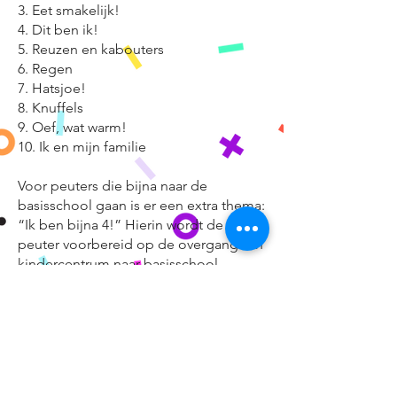
3. Eet smakelijk!
4. Dit ben ik!
5. Reuzen en kabouters
6. Regen
7. Hatsjoe!
8. Knuffels
9. Oef, wat warm!
10. Ik en mijn familie
Voor peuters die bijna naar de
basisschool gaan is er een extra thema:
“Ik ben bijna 4!” Hierin wordt de
peuter voorbereid op de overgang van
kindercentrum naar basisschool.
Erkend
Het programma Uk & Puk is
opgenomen in de
Databank Effectieve
Jeugdinterventies
en is daarmee door
de Erkenningscommissie Interventies